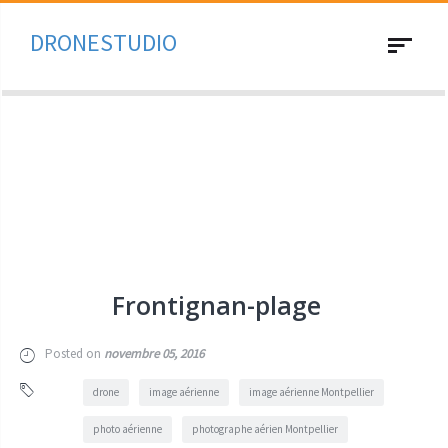
DRONESTUDIO
Toggle
navigat
Frontignan-plage
Posted on
novembre 05, 2016
drone
image aérienne
image aérienne Montpellier
photo aérienne
photographe aérien Montpellier