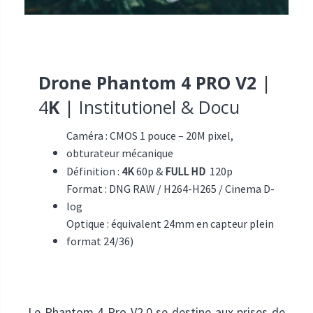
Drone Phantom 4 PRO V2
|
4
K
| Institutionel & Docu
Caméra : CMOS 1 pouce – 20M pixel,
obturateur mécanique
Définition :
4K
60p &
FULL HD
120p
Format : DNG RAW / H264-H265 / Cinema D-
log
Optique : équivalent 24mm en capteur plein
format 24/36)
Le Phantom 4 Pro V2.0 se destine aux prises de