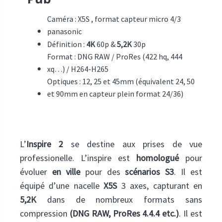
Caméra : X5S , format capteur micro 4/3
panasonic
Définition :
4K
60p &
5,2K
30p
Format : DNG RAW / ProRes (422 hq, 444
xq…) / H264-H265
Optiques : 12, 25 et 45mm (équivalent 24, 50
et 90mm en capteur plein format 24/36)
L’
Inspire 2
se destine aux prises de vue
professionelle. L’inspire est
homologué
pour
évoluer
en ville
pour des
scénarios S3
. Il est
équipé d’une nacelle
X5S
3 axes, capturant en
5,2K
dans de nombreux formats sans
compression
(DNG RAW, ProRes 4.4.4 etc.)
. Il est